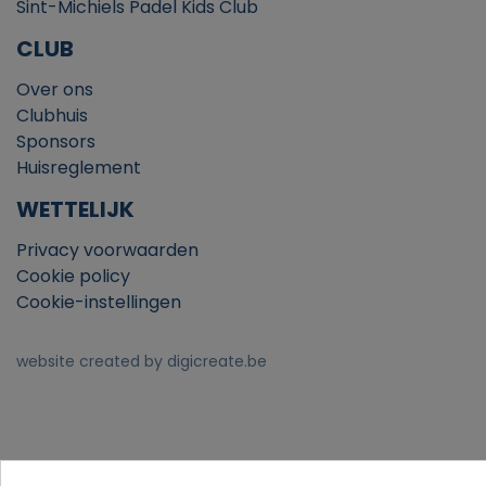
Sint-Michiels Padel Kids Club
CLUB
Over ons
Clubhuis
Sponsors
Huisreglement
WETTELIJK
Privacy voorwaarden
Cookie policy
Cookie-instellingen
website created by digicreate.be